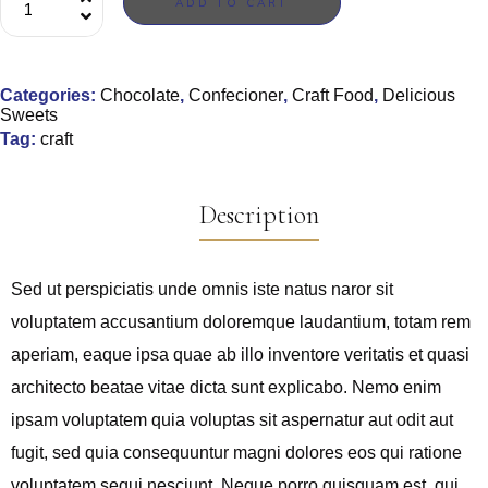
ADD TO CART
Categories:
Chocolate
,
Confecioner
,
Craft Food
,
Delicious
Sweets
Tag:
craft
Description
Sed ut perspiciatis unde omnis iste natus naror sit
voluptatem accusantium doloremque laudantium, totam rem
aperiam, eaque ipsa quae ab illo inventore veritatis et quasi
architecto beatae vitae dicta sunt explicabo. Nemo enim
ipsam voluptatem quia voluptas sit aspernatur aut odit aut
fugit, sed quia consequuntur magni dolores eos qui ratione
voluptatem sequi nesciunt. Neque porro quisquam est, qui